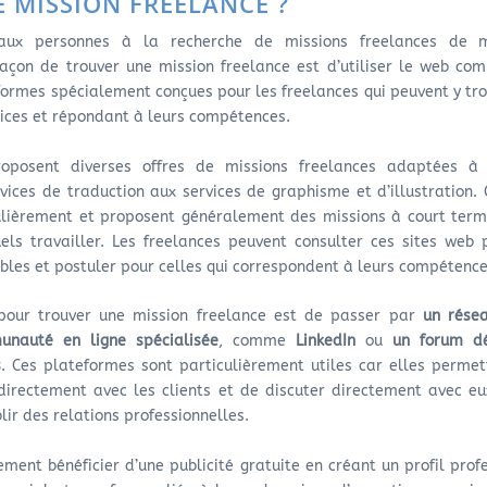
 MISSION FREELANCE ?
aux personnes à la recherche de missions freelances de m
façon de trouver une mission freelance est d’utiliser le web co
teformes spécialement conçues pour les freelances qui peuvent y tr
rices et répondant à leurs compétences.
posent diverses offres de missions freelances adaptées à 
ices de traduction aux services de graphisme et d’illustration. 
ulièrement et proposent généralement des missions à court term
uels travailler. Les freelances peuvent consulter ces sites web 
ibles et postuler pour celles qui correspondent à leurs compétence
our trouver une mission freelance est de passer par
un résea
nauté en ligne spécialisée
, comme
LinkedIn
ou
un forum d
s
. Ces plateformes sont particulièrement utiles car elles perme
directement avec les clients et de discuter directement avec eu
blir des relations professionnelles.
ment bénéficier d’une publicité gratuite en créant un profil prof