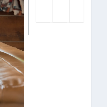
Q
E
Q
U
S
U
E
T
E
L
-
L
S
C
S
S
E
S
O
Q
O
N
U
N
T
E
T
L
P
L
E
R
E
S
O
S
A
N
E
V
O
S
A
T
P
N
E
A
T
E
C
A
S
E
G
T
S
E
U
N
S
N
U
D
E
M