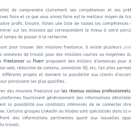
sentiel de comprendre clairement ses compétences et ses préf
vez faire et ce que vous aimez faire est le meilleur moyen de tr
otre profil. Ensuite, faites une liste de toutes les compétences
entrer sur les missions qui correspondent le mieux à votre parc
l est temps de passer à la recherche.
pla
sant pour trouver des missions freelance. Il existe plusieurs
es annonces de travail pour des missions courtes ou moyennes du
me
Freelancer
ou
Fiverr
proposent des milliers d’annonces pour di
ion web, rédaction de contenu, animation 3D, etc. Ces sites perme
différents projets et donnent la possibilité aux clients d’accor
eur paraissent les plus qualifiés.
her des missions freelance sur
les réseaux sociaux professionnels
lateformes fournissent généralement des informations détaillée
rent la possibilité aux candidats intéressés de se connecter di
ne. Certains groupes LinkedIn ou Viadeo sont spécialisés dans la 
ffrent des informations pertinentes quant aux nouvelles oppo
du travail.