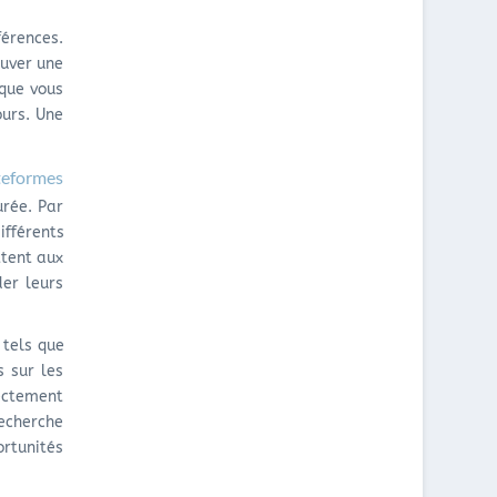
érences.
ouver une
 que vous
ours. Une
teformes
rée. Par
fférents
ttent aux
der leurs
tels que
s sur les
rectement
recherche
rtunités