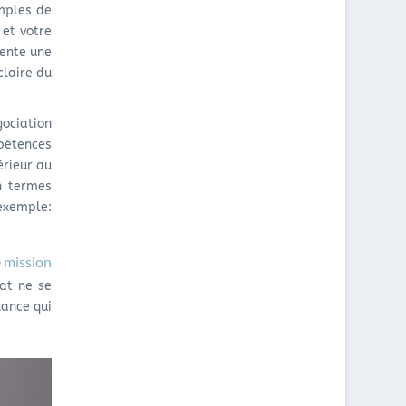
emples de
 et votre
sente une
claire du
gociation
pétences
érieur au
en termes
exemple:
 mission
at ne se
lance qui