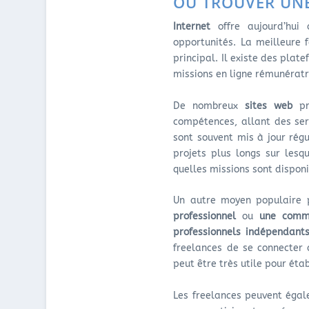
OÙ TROUVER UNE
Internet
offre aujourd’hui 
opportunités. La meilleure 
principal. Il existe des pla
missions en ligne rémunérat
De nombreux
sites web
pro
compétences, allant des serv
sont souvent mis à jour rég
projets plus longs sur lesq
quelles missions sont dispon
Un autre moyen populaire p
professionnel
ou
une commu
professionnels indépendant
freelances de se connecter 
peut être très utile pour éta
Les freelances peuvent égale