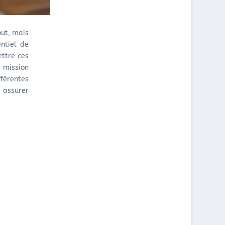
U
N
É
R
T
R
É
?
I
F
Q
but, mais
É
U
entiel de
R
E
ettre ces
E
S
 mission
N
D
fférentes
C
E
s assurer
E
T
M
R
E
A
N
V
T
A
P
I
A
L
Y
?
A
N
T
?