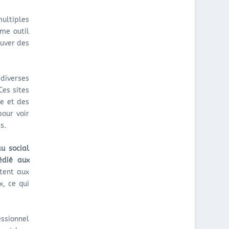
ultiples
mme outil
ouver des
diverses
Ces sites
e et des
pour voir
s.
u social
édié aux
ttent aux
x, ce qui
essionnel