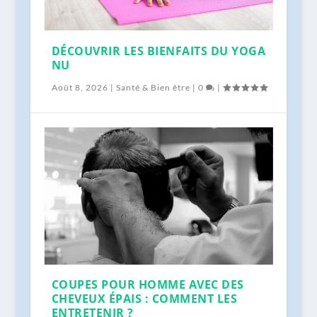
DÉCOUVRIR LES BIENFAITS DU YOGA
NU
DÉCOUVRIR LES BIENFAITS DU YOGA
COUPES POUR HOMME AVEC DES
MAIN GAUCHE QUI GRATTE :
FATIGUE DUE À UNE TRANSAMINASE
TOURISME BIEN-ÊTRE EN FRANCE : LES
MENU DE RÉGIME GRATUIT À IMPRIMER :
Août 8, 2026
|
Santé & Bien être
|
0
|
NU
CHEVEUX ÉPAIS : COMMENT...
SUPERSTITION OU SCIENCE ?
SGPT ÉLEVÉE : COMME...
SPAS INCONTOURN...
PERDRE DU POID...
COUPES POUR HOMME AVEC DES
CHEVEUX ÉPAIS : COMMENT LES
ENTRETENIR ?