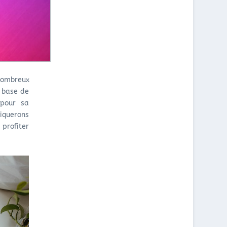
E
R
C
C
U
H
B
N
O
D
F
I
À
O
S
L
U
I
Y
R
R
O
N
?
nombreux
N
I
à base de
?
S
S
 pour sa
E
iquerons
U
profiter
R
D
'
H
U
I
L
E
D
E