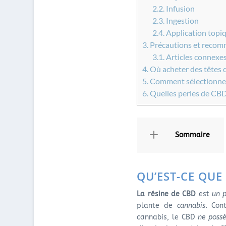
2.2.
Infusion
2.3.
Ingestion
2.4.
Application topi
3.
Précautions et recomma
3.1.
Articles connexes
4.
Où acheter des têtes 
5.
Comment sélectionner 
6.
Quelles perles de CBD 
Sommaire
QU’EST-CE QUE 
La résine de CBD
est
un p
plante de
cannabis
. Con
cannabis, le CBD
ne possè