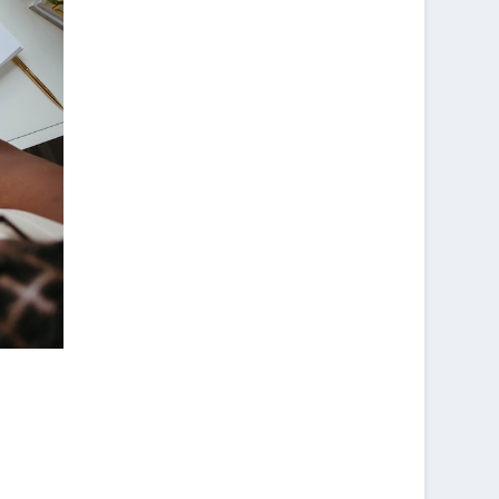
C
H
A
N
V
R
E
?