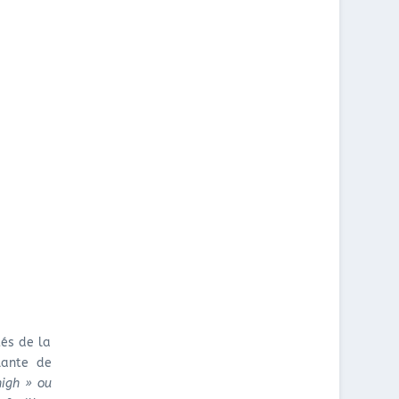
tés de la
lante de
high » ou