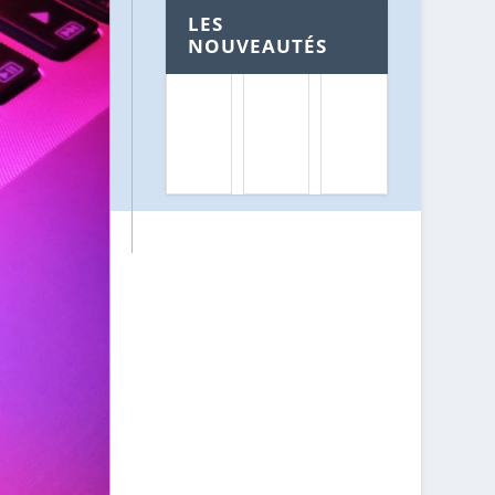
LES
NOUVEAUTÉS
O
C
Q
Ù
O
U
A
M
E
C
M
L
H
E
L
E
N
E
T
T
S
E
S
P
R
É
E
D
L
R
E
E
L
S
C
E
T
T
S
Ê
I
D
T
O
E
E
N
C
S
N
B
D
E
D