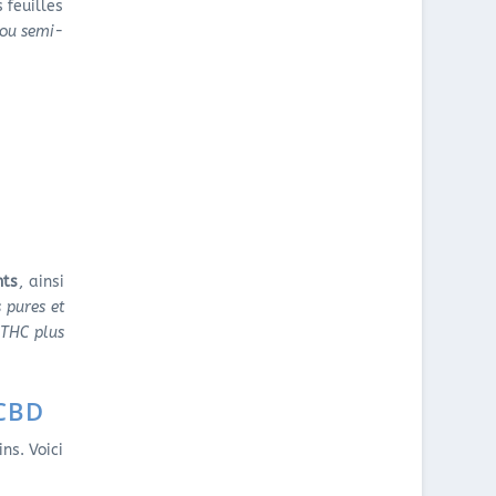
 feuilles
 ou semi-
nts
, ainsi
s pures et
 THC plus
CBD
ns. Voici