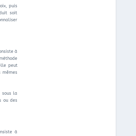
oix, puis
uit soit
onnaliser
onsiste à
e méthode
elle peut
es mêmes
e sous la
s ou des
nsiste à