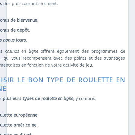
s des plus courants incluent:
bonus de bienvenue,
bonus de dépôt,
es
bonus tours
.
ins
casinos en ligne
offrent également des programmes de
té, qui vous récompensent avec des points et des avantages
entaires en fonction de votre activité de jeu.
ISIR LE BON TYPE DE ROULETTE EN
NE
te
plusieurs types de
roulette en ligne
, y compris:
oulette européenne
,
oulette américaine
,