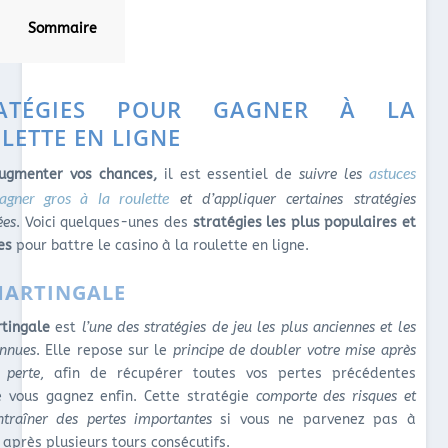
Sommaire
RATÉGIES POUR GAGNER À LA
LETTE EN LIGNE
astuces
ugmenter vos chances,
il est essentiel de
suivre les
agner gros à la roulette
et d’appliquer certaines stratégies
ées
. Voici quelques-unes des
stratégies les plus populaires et
es
pour battre le casino à la roulette en ligne.
MARTINGALE
tingale
est
l’une des stratégies de jeu les plus anciennes et les
onnues
. Elle repose sur le
principe de doubler votre mise après
 perte
, afin de récupérer toutes vos pertes précédentes
e vous gagnez enfin. Cette stratégie
comporte des risques et
ntraîner des pertes importantes
si vous ne parvenez pas à
après plusieurs tours consécutifs.