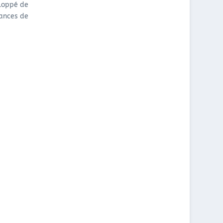
eloppé de
I
L
À
S
E
L
hances de
E
T
A
R
T
R
V
E
O
O
E
U
S
N
L
G
L
E
A
I
T
I
G
T
N
N
E
S
E
E
À
S
N
L
A
L
A
N
I
R
S
G
O
C
N
U
O
E
L
N
C
E
D
O
T
I
M
T
T
M