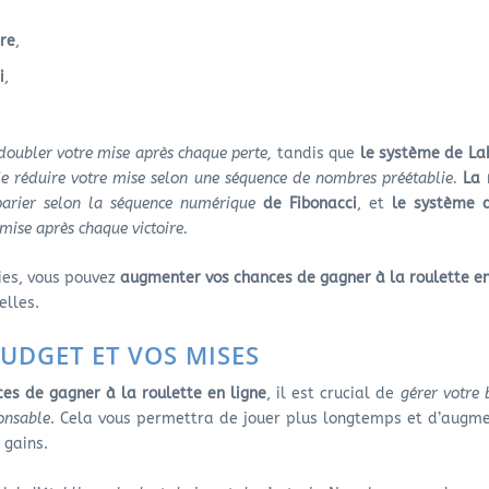
re
,
i
,
doubler votre mise après chaque perte,
tandis que
le système de La
e réduire votre mise selon une séquence de nombres préétablie.
La
parier selon la séquence numérique
de Fibonacci
, et
le système d
mise après chaque victoire.
ies, vous pouvez
augmenter vos chances de gagner à la roulette en
elles.
UDGET ET VOS MISES
es de gagner à la roulette en ligne
, il est crucial de
gérer votre 
onsable
. Cela vous permettra de jouer plus longtemps et d’augm
 gains.