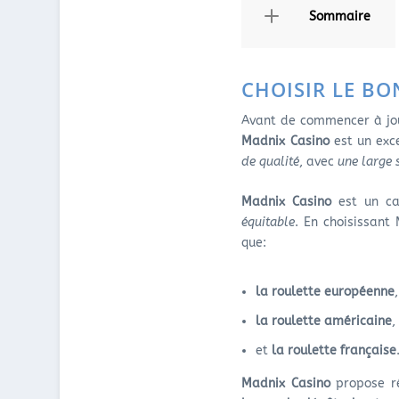
Sommaire
CHOISIR LE BO
Avant de commencer à j
Madnix Casino
est un exce
de qualité
, avec
une large 
Madnix Casino
est un ca
équitable
. En choisissant
que:
la roulette européenne
,
la roulette américaine
,
et
la roulette française
Madnix Casino
propose r