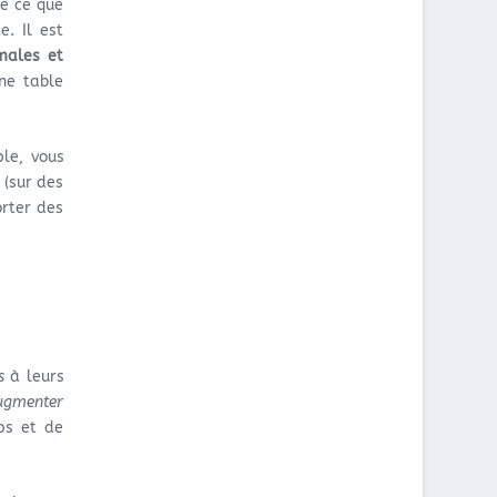
ue ce que
e. Il est
males et
une table
le, vous
 (sur des
rter des
s
à leurs
ugmenter
ps et de