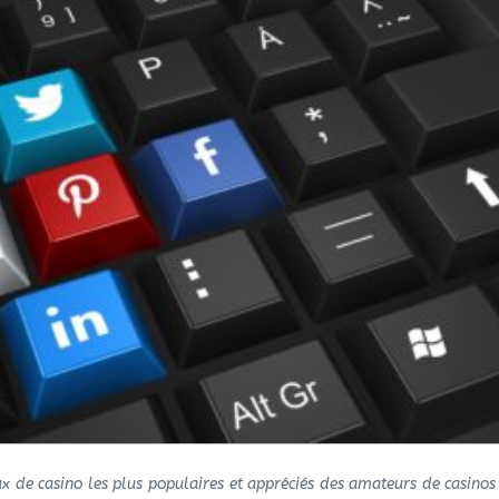
ux de casino les plus populaires et appréciés des amateurs de casinos