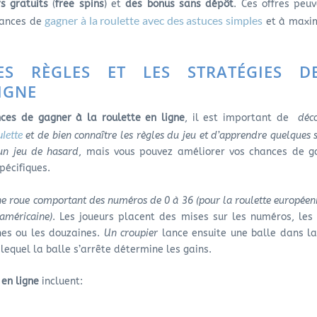
s gratuits
(
free spins
) et
des bonus sans dépôt
. Ces offres peu
gagner à la roulette avec des astuces simples
hances de
et à maxim
ES RÈGLES ET LES STRATÉGIES D
IGNE
ces de gagner à la roulette en ligne
, il est important de
déco
ulette
et de bien connaître les règles du jeu et d’apprendre quelques s
un jeu de hasard
, mais vous pouvez améliorer vos chances de g
pécifiques.
ne roue comportant des numéros de 0 à 36 (pour la roulette européen
américaine)
. Les joueurs placent des mises sur les numéros, les
nnes ou les douzaines.
Un croupier
lance ensuite une balle dans la
 lequel la balle s’arrête détermine les gains.
 en ligne
incluent: