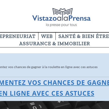
EPRENEURIAT
WEB
SANTÉ & BIEN ÊTRE
ASSURANCE & IMMOBILIER
ez vos chances de gagner à la roulette en ligne avec ces astuces
MENTEZ VOS CHANCES DE GAGNE
EN LIGNE AVEC CES ASTUCES