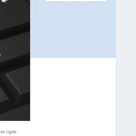
N
N
U
G
O
G
O
S
A
S
A
C
C
N
A
A
S
S
S
W
I
I
A
N
N
G
O
O
E
:
:
R
C
C
:
O
O
J
M
M
O
M
M
U
E
E
E
N
N
R
T
T
À
G
M
L
A
A
A
G
X
R
N
I
O
E
 en ligne
.
M
U
R