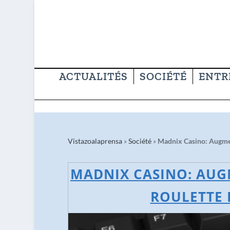
ACTUALITÉS
SOCIÉTÉ
ENTR
Vistazoalaprensa
»
Société
»
Madnix Casino: Augment
MADNIX CASINO: AUG
ROULETTE 