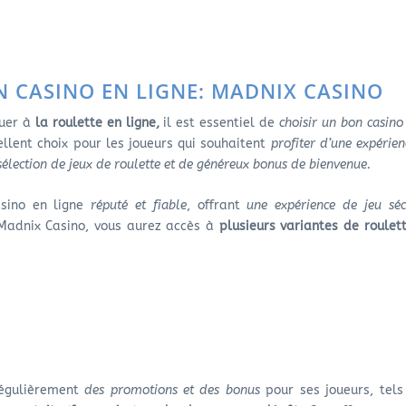
N CASINO EN LIGNE: MADNIX CASINO
ouer à
la roulette en ligne,
il est essentiel de
choisir un bon casino
llent choix pour les joueurs qui souhaitent
profiter d’une expérien
sélection de jeux de roulette et de généreux bonus de bienvenue.
sino en ligne
réputé et fiable
, offrant
une expérience de jeu séc
 Madnix Casino, vous aurez accès à
plusieurs variantes de roulet
.
égulièrement
des promotions et des bonus
pour ses joueurs, tel