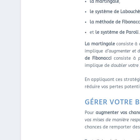
la martingale
,
le système de Labouchè
la méthode de Fibonacc
et
le système de Paroli
.
La martingale
consiste à
implique
d’augmenter et d
de Fibonacci
consiste à
implique de
doubler votre 
En appliquant ces stratég
réduire vos pertes potenti
GÉRER VOTRE B
Pour
augmenter vos chanc
vos mises de manière resp
chances de remporter des