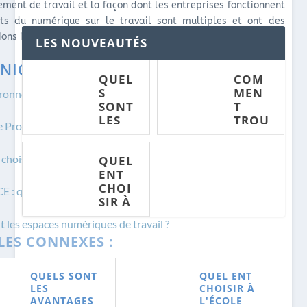
ement de travail et la façon dont les entreprises fonctionnent
ets du numérique sur le travail sont multiples et ont des
ions importantes sur l’économie et la société.
LES NOUVEAUTÉS
NICE : QUESTIONS FRÉQUENTES
QUEL
COM
S
MEN
ronnement numérique de travail choisir?
SONT
T
LES
TROU
e Pronote est un ENT ?
AVAN
VER
TAGE
UNE
hoisir à l’école maternelle ?
QUEL
S DU
MISSI
ENT
RÉFÉ
ON
CHOI
RENC
FREE
 : qu’est-ce que c’est exactement ?
SIR À
EME
LANC
L'ÉC
NT
E ?
t les espaces numériques de travail ?
OLE
PAYA
LES CONNEXES :
MATE
NT ?
RNEL
LE ?
QUELS SONT
QUEL ENT
LES
CHOISIR À
AVANTAGES
L'ÉCOLE