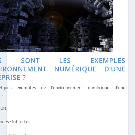
LS SONT LES EXEMPLES
VIRONNEMENT NUMÉRIQUE D’UNE
PRISE ?
elques exemples de l’environnement numérique d’une
 :
urs
ones-Tablettes