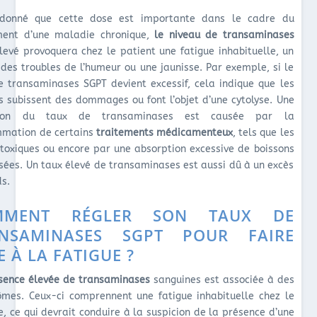
 donné que cette dose est importante dans le cadre du
ment d’une maladie chronique,
le
niveau de transaminases
evé provoquera chez le patient une fatigue inhabituelle, un
, des troubles de l’humeur ou une jaunisse. Par exemple, si le
e transaminases SGPT devient excessif, cela indique que les
es subissent des dommages ou font l’objet d’une cytolyse. Une
tion du taux de transaminases est causée par la
mation de certains
traitements médicamenteux
, tels que les
toxiques ou encore par une absorption excessive de boissons
isées. Un taux élevé de transaminases est aussi dû à un excès
ds.
MMENT RÉGLER SON TAUX DE
ANSAMINASES SGPT POUR FAIRE
E À LA FATIGUE ?
sence élevée de transaminases
sanguines est associée à des
mes. Ceux-ci comprennent une fatigue inhabituelle chez le
, ce qui devrait conduire à la suspicion de la présence d’une