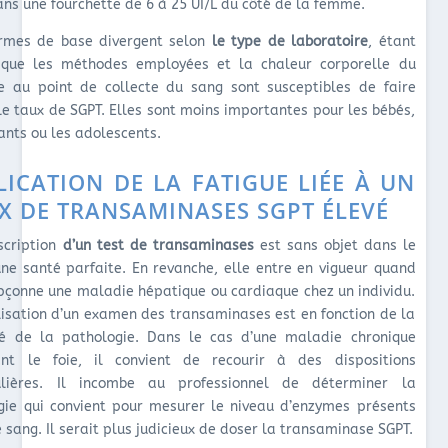
ans une fourchette de 6 à 25 UI/L du côté de la femme.
rmes de base divergent selon
le type de laboratoire
, étant
que les méthodes employées et la chaleur corporelle du
 au point de collecte du sang sont susceptibles de faire
 le taux de SGPT. Elles sont moins importantes pour les bébés,
ants ou les adolescents.
LICATION DE LA FATIGUE LIÉE À UN
X DE TRANSAMINASES SGPT ÉLEVÉ
scription
d’un test de transaminases
est sans objet dans le
une santé parfaite. En revanche, elle entre en vigueur quand
pçonne une maladie hépatique ou cardiaque chez un individu.
lisation d’un examen des transaminases est en fonction de la
té de la pathologie. Dans le cas d’une maladie chronique
ant le foie, il convient de recourir à des dispositions
ulières. Il incombe au professionnel de déterminer la
gie qui convient pour mesurer le niveau d’enzymes présents
 sang. Il serait plus judicieux de doser la transaminase SGPT.