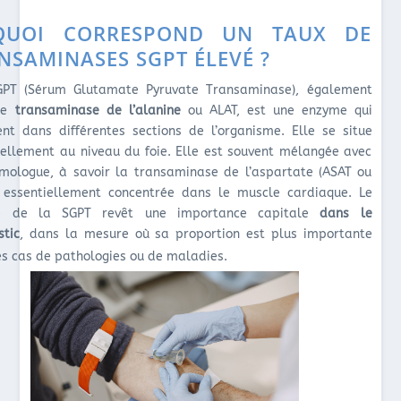
QUOI CORRESPOND UN TAUX DE
NSAMINASES SGPT ÉLEVÉ ?
PT (Sérum Glutamate Pyruvate Transaminase), également
ée
transaminase de l’alanine
ou ALAT, est une enzyme qui
ient dans différentes sections de l’organisme. Elle se situe
iellement au niveau du foie. Elle est souvent mélangée avec
mologue, à savoir la transaminase de l’aspartate (ASAT ou
 essentiellement concentrée dans le muscle cardiaque. Le
e de la SGPT revêt une importance capitale
dans le
stic
, dans la mesure où sa proportion est plus importante
es cas de pathologies ou de maladies.