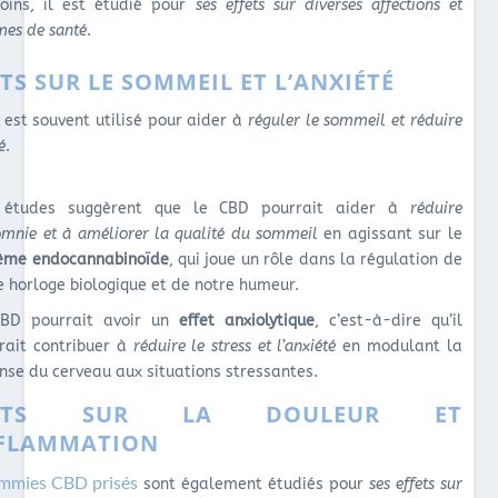
ins, il est étudié pour
ses effets sur diverses affections et
mes de santé
.
TS SUR LE SOMMEIL ET L’ANXIÉTÉ
est souvent utilisé pour aider à
réguler le sommeil et réduire
é
.
 études suggèrent que le CBD pourrait aider à
réduire
somnie et à améliorer la qualité du sommeil
en agissant sur le
ème endocannabinoïde
, qui joue un rôle dans la régulation de
e horloge biologique et de notre humeur.
CBD pourrait avoir un
effet anxiolytique
, c’est-à-dire qu’il
rait contribuer à
réduire le stress et l’anxiété
en modulant la
nse du cerveau aux situations stressantes.
FETS SUR LA DOULEUR ET
NFLAMMATION
mmies CBD prisés
sont également étudiés pour
ses effets sur