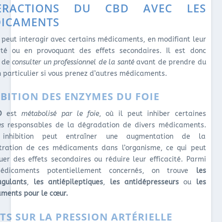
TERACTIONS DU CBD AVEC LES
ICAMENTS
peut interagir avec certains médicaments, en modifiant leur
cité ou en provoquant des effets secondaires. Il est donc
l de
consulter un professionnel de la santé
avant de prendre du
n particulier si vous prenez d’autres médicaments.
IBITION DES ENZYMES DU FOIE
D
est
métabolisé par le foie
, où il peut inhiber certaines
es
responsables de la dégradation de divers médicaments.
 inhibition peut entraîner une augmentation de la
tration de ces médicaments dans l’organisme, ce qui peut
uer des effets secondaires ou réduire leur efficacité. Parmi
édicaments potentiellement concernés, on trouve
les
agulants
,
les antiépileptiques
,
les antidépresseurs
ou
les
ments pour le cœur.
ETS SUR LA PRESSION ARTÉRIELLE