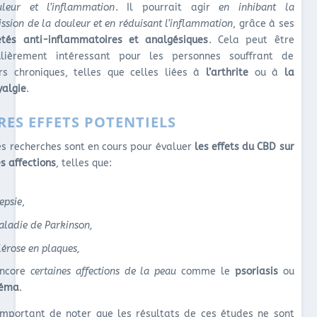
leur et l’inflammation
. Il pourrait agir
en inhibant la
ssion de la douleur et en réduisant l’inflammation
, grâce à ses
étés anti-inflammatoires et analgésiques
. Cela peut être
ulièrement intéressant pour les personnes souffrant de
rs chroniques, telles que celles liées à
l’arthrite
ou à
la
yalgie
.
RES EFFETS POTENTIELS
es recherches sont en cours pour évaluer
les effets du CBD sur
s affections
, telles que:
lepsie
,
aladie de Parkinson,
clérose en plaques,
encore
certaines affections de la peau
comme le
psoriasis
ou
zéma
.
 important de noter que les résultats de ces études ne sont