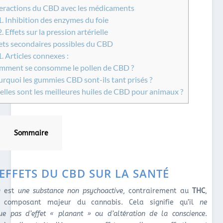
eractions du CBD avec les médicaments
1.
Inhibition des enzymes du foie
2.
Effets sur la pression artérielle
ets secondaires possibles du CBD
1.
Articles connexes :
ment se consomme le pollen de CBD ?
rquoi les gummies CBD sont-ils tant prisés ?
lles sont les meilleures huiles de CBD pour animaux ?
Sommaire
 EFFETS DU CBD SUR LA SANTÉ
D
est
une substance non psychoactive
, contrairement au
THC
,
e composant majeur du cannabis. Cela signifie qu’il
ne
ue pas d’effet « planant » ou d’altération de la conscience
.