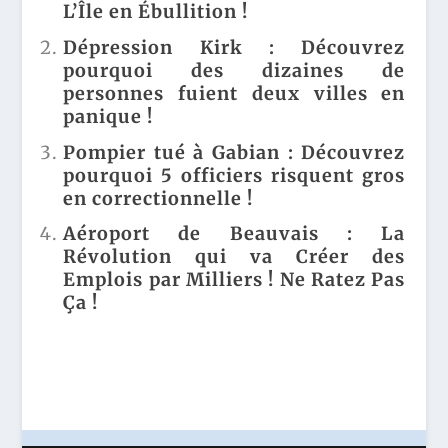
BRÛL
-
L’Île en Ébullition !
QUOI
ANT
SÉCU
SES
E DU
RITA
Dépression Kirk : Découvrez
PARE
12
IRE
pourquoi des dizaines de
NTS
OCT
DU
RISQ
personnes fuient deux villes en
OBRE
MAI
UEN
2024
RE
panique !
T
!
DÉV
D'ÊT
Pompier tué à Gabian : Découvrez
OILÉ
RE
E !
pourquoi 5 officiers risquent gros
ACCU
en correctionnelle !
SÉS
DE
Aéroport de Beauvais : La
KIDN
APPI
Révolution qui va Créer des
NG !
Emplois par Milliers ! Ne Ratez Pas
Ça !