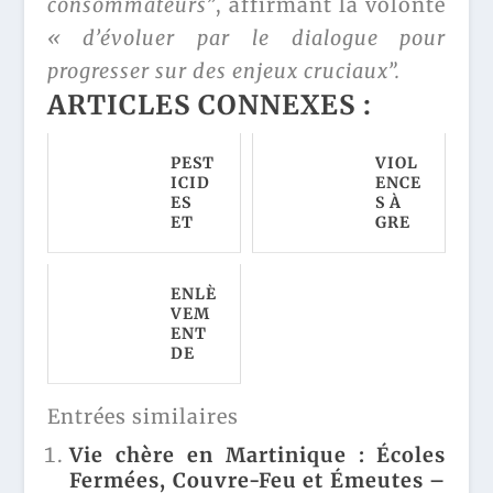
consommateurs”
, affirmant la volonté
« d’évoluer par le dialogue pour
progresser sur des enjeux cruciaux”.
ARTICLES CONNEXES :
PEST
VIOL
ICID
ENCE
ES
S À
ET
GRE
LGV :
NOB
RÉVÉ
LE :
LATI
LA
ENLÈ
ONS
VÉRI
VEM
CHO
TÉ
ENT
C
CHO
DE
DES
QUA
SANT
INFO
NTE
IAGO
RMÉ
SUR
:
Entrées similaires
S
LE
DÉCO
SUR
DISC
UVR
Vie chère en Martinique : Écoles
L'ACT
OURS
EZ
Fermées, Couvre-Feu et Émeutes –
U
ANTI
POUR