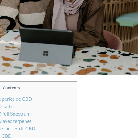
Contents
e perles de CBD
 isolat
 full Spectrum
D avec terpènes
des perles de CBD
n CBD