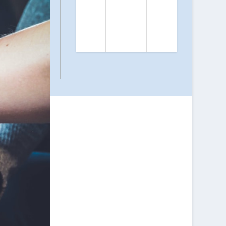
O
Q
O
Ù
U
Ù
A
E
A
C
L
C
H
L
H
E
E
E
T
S
T
E
S
E
R
O
R
L
N
D
E
T
E
S
L
S
M
E
T
E
S
Ê
I
M
T
L
E
E
L
I
S
E
L
D
U
L
E
R
E
C
E
U
B
S
R
D