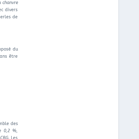
u chanvre
ec divers
perles de
mposé du
sans être
mble des
e 0,2 %,
 CBG
. Les