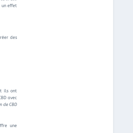
 un effet
réer des
 ils ont
 CBD avec
n de CBD
ffre une