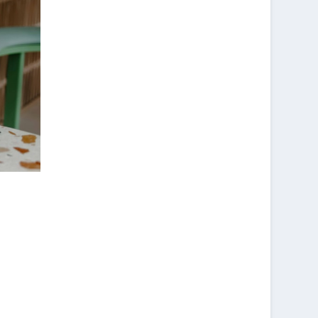
U
X
?