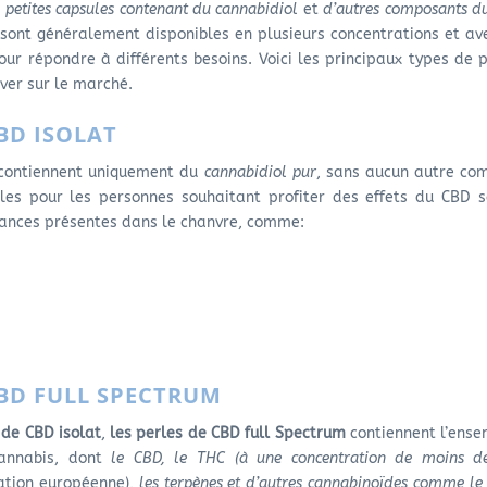
e
petites capsules contenant du cannabidiol
et
d’autres composants d
s sont généralement disponibles en plusieurs concentrations et av
r répondre à différents besoins. Voici les principaux types de 
ver sur le marché.
CBD ISOLAT
ontiennent uniquement du
cannabidiol pur
, sans aucun autre co
ales pour les personnes souhaitant profiter des effets du CBD 
tances présentes dans le chanvre, comme:
CBD FULL SPECTRUM
 de CBD isolat
,
les perles de CBD full Spectrum
contiennent l’ense
annabis, dont
le CBD, le THC (à une concentration de moins d
ation européenne),
les terpènes et d’autres cannabinoïdes comme le