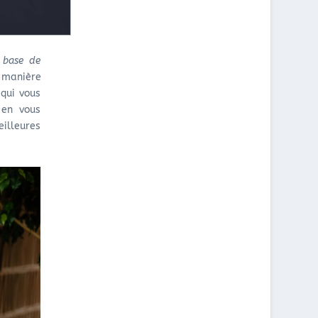
G
E
À
É
S
L
L
H
Y
U
U
O
base de
L
I
N
e manière
E
L
?
S
E
 qui vous
D
S
 en vous
E
D
eilleures
C
E
B
C
D
B
E
D
N
P
F
O
R
U
A
R
N
A
C
N
E
I
?
M
A