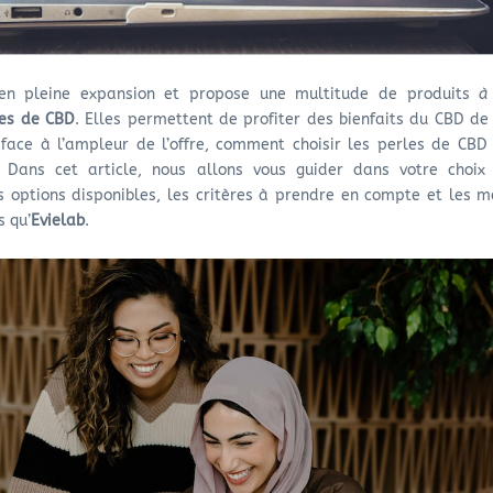
n pleine expansion et propose une multitude de produits
à 
les de CBD
. Elles permettent de profiter des bienfaits du CBD d
 face à l’ampleur de l’offre, comment choisir les perles de CBD
 Dans cet article, nous allons vous guider dans votre choix
s options disponibles, les critères à prendre en compte et les m
s qu’
Evielab
.