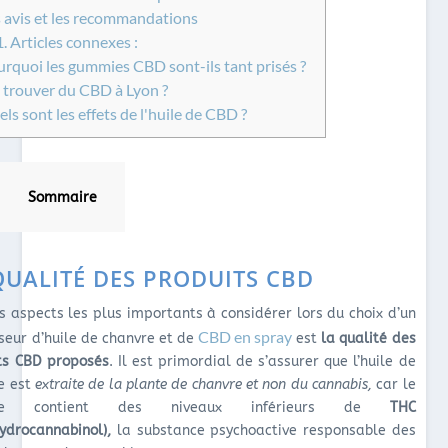
 avis et les recommandations
1.
Articles connexes :
rquoi les gummies CBD sont-ils tant prisés ?
trouver du CBD à Lyon ?
ls sont les effets de l'huile de CBD ?
Sommaire
QUALITÉ DES PRODUITS CBD
es aspects les plus importants à considérer lors du choix d’un
CBD en spray
sseur d’huile de chanvre et de
est
la qualité des
ts CBD proposés
. Il est primordial de s’assurer que l’huile de
e est
extraite de la plante de chanvre et non du cannabis,
car le
vre contient des niveaux inférieurs de
THC
hydrocannabinol),
la substance psychoactive responsable des