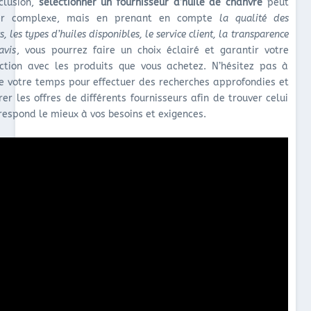
clusion,
sélectionner un fournisseur d’huile de chanvre
peut
er complexe, mais en prenant en compte
la qualité des
s, les types d’huiles disponibles, le service client, la transparence
avis
, vous pourrez faire un choix éclairé et garantir votre
action avec les produits que vous achetez. N’hésitez pas à
e votre temps pour effectuer des recherches approfondies et
er les offres de différents fournisseurs afin de trouver celui
respond le mieux à vos besoins et exigences.