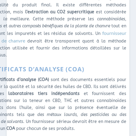
lité du produit final. Il existe différentes méthodes
action, mais
l’extraction au CO2 supercritique
est considérée
e
la meilleure.
Cette méthode préserve les
cannabinoïdes
,
s
et
autres composés
bénéfiques de la plante de chanvre
tout en
fournisseur
ant les impuretés et les résidus de solvants. Un
e de chanvre
devrait être transparent quant à la méthode
action utilisée et fournir des informations détaillées sur le
sus.
TIFICATS D’ANALYSE (COA)
tificats d’analyse (COA)
sont des documents essentiels pour
r la qualité et la sécurité des huiles de CBD. Ils sont délivrés
des
laboratoires tiers indépendants
et fournissent des
ations sur la teneur en CBD, THC et autres cannabinoïdes
ts dans l’huile, ainsi que sur la présence éventuelle de
minants tels que
des métaux lourds, des pesticides ou des
 de solvants
. Un fournisseur sérieux devrait être en mesure de
r un
COA
pour chacun de ses produits.