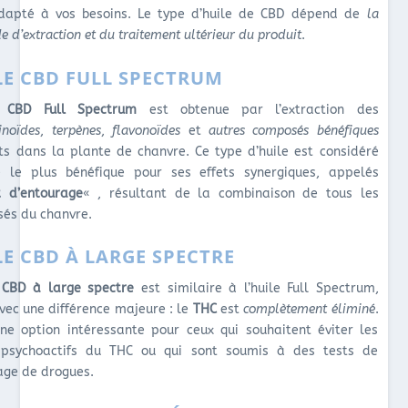
dapté à vos besoins. Le type d’huile de CBD dépend de
la
 d’extraction et du traitement ultérieur du produit
.
LE CBD FULL SPECTRUM
e CBD Full Spectrum
est obtenue par l’extraction des
inoïdes
,
terpènes
,
flavonoïdes
et
autres composés bénéfiques
ts dans la plante de chanvre. Ce type d’huile est considéré
le plus bénéfique pour ses effets synergiques, appelés
t d’entourage
« , résultant de la combinaison de tous les
és du chanvre.
LE CBD À LARGE SPECTRE
e CBD à large spectre
est similaire à l’huile Full Spectrum,
vec une différence majeure : le
THC
est
complètement éliminé
.
une option intéressante pour ceux qui souhaitent éviter les
 psychoactifs du THC ou qui sont soumis à des tests de
age de drogues.