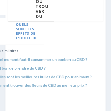
OÙ
SONT
L'HUI
GUMMIES
DU CBD À
TROU
-ILS
LE DE
CBD SONT-
LYON ?
VER
TANT
CBD ?
ILS TANT
DU
PRISÉ
PRISÉS ?
CBD
S ?
QUELS
À
SONT LES
LYON
EFFETS DE
?
L'HUILE DE
CBD ?
 similaires
el moment faut-il consommer un bonbon au CBD ?
il bon de prendre du CBD ?
les sont les meilleures huiles de CBD pour animaux ?
ent trouver des fleurs de CBD au meilleur prix ?