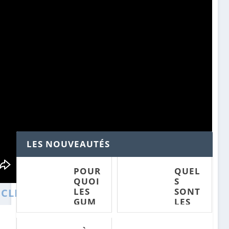
LES NOUVEAUTÉS
POUR
QUEL
QUOI
S
LES
SONT
ICLES CONNEXES :
GUM
LES
MIES
EFFET
POURQUOI
OÙ
CBD
S DE
LES
TROUVER