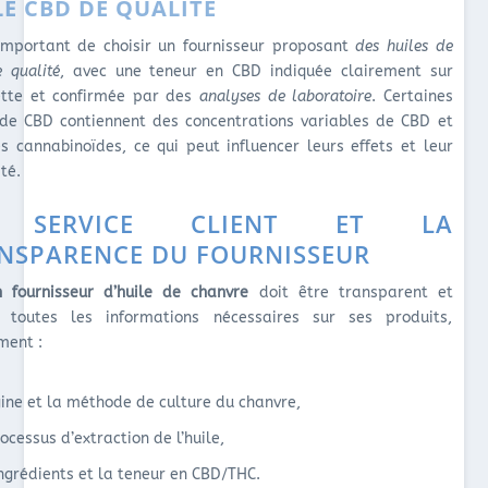
LE CBD DE QUALITÉ
 important de choisir un fournisseur proposant
des huiles de
 qualité
, avec une teneur en CBD indiquée clairement sur
uette et confirmée par des
analyses de laboratoire
. Certaines
 de CBD contiennent des concentrations variables de CBD et
es cannabinoïdes, ce qui peut influencer leurs effets et leur
ité.
 SERVICE CLIENT ET LA
NSPARENCE DU FOURNISSEUR
 fournisseur d’huile de chanvre
doit être transparent et
r toutes les informations nécessaires sur ses produits,
ent :
igine et la méthode de culture du chanvre,
rocessus d’extraction de l’huile,
ingrédients et la teneur en CBD/THC.