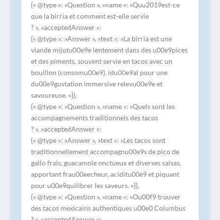
{« @type »: »Question », »name »: »Quu2019est-ce
que la birria et comment est-elle servie
? », »acceptedAnswer »:
{« @type »: »Answer », »text »: »La birria est une
viande mijotu00e9e lentement dans des u00e9pices
et des piments, souvent servie en tacos avec un
bouillon (consomu00e9), idu00e9al pour une
du00e9gustation immersive relevu00e9e et
savoureuse. »}},
{« @type »: »Question », »name »: »Quels sont les
accompagnements traditionnels des tacos
? », »acceptedAnswer »:
{« @type »: »Answer », »text »: »Les tacos sont
traditionnellement accompagnu00e9s de pico de
gallo frais, guacamole onctueux et diverses salsas,
apportant frau00eecheur, aciditu00e9 et piquant
pour u00e9quilibrer les saveurs. »}},
{« @type »: »Question », »name »: »Ou00f9 trouver
des tacos mexicains authentiques u00e0 Columbus
? », »acceptedAnswer »: