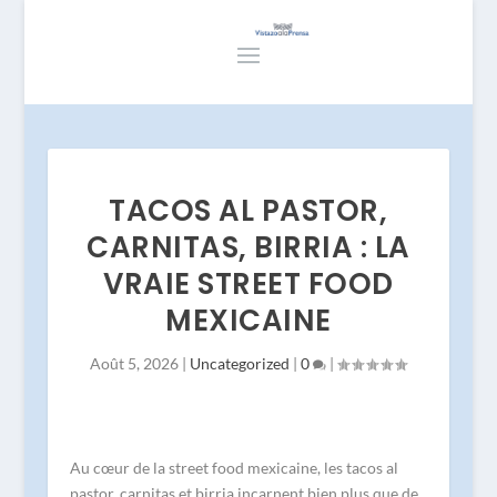
TACOS AL PASTOR,
CARNITAS, BIRRIA : LA
VRAIE STREET FOOD
MEXICAINE
Août 5, 2026
|
Uncategorized
|
0
|
Au cœur de la street food mexicaine, les tacos al
pastor, carnitas et birria incarnent bien plus que de