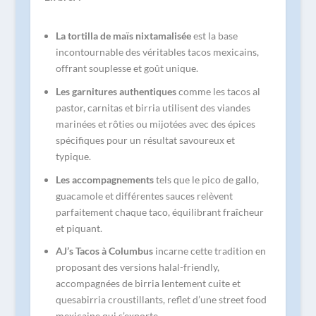
La tortilla de maïs nixtamalisée
est la base
incontournable des véritables tacos mexicains,
offrant souplesse et goût unique.
Les garnitures authentiques
comme les tacos al
pastor, carnitas et birria utilisent des viandes
marinées et rôties ou mijotées avec des épices
spécifiques pour un résultat savoureux et
typique.
Les accompagnements
tels que le pico de gallo,
guacamole et différentes sauces relèvent
parfaitement chaque taco, équilibrant fraîcheur
et piquant.
AJ’s Tacos à Columbus
incarne cette tradition en
proposant des versions halal-friendly,
accompagnées de birria lentement cuite et
quesabirria croustillants, reflet d’une street food
mexicaine qui s’exporte.