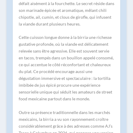
défait aisément à la fourchette. Le secret réside dans
son marinade épicée et aromatique, mêlant chili
chipotle, ail, cumin, et clous de girofle, qui infusent
la viande durant plusieurs heures.
Cette cuisson longue donne à la birria une richesse
gustative profonde, où la viande est délicatement
relevée sans être agressive. Elle est souvent servie
en tacos, trempés dans un bouillon appelé consomé,
ce qui accentue le côté réconfortant et chaleureux
du plat. Ce procédé encourage aussi une
dégustation immersive et spectaculaire : la tortilla
imbibée de jus épicé procure une expérience
sensorielle unique qui séduit les amateurs de street
food mexicaine partout dans le monde.
Outre sa présence traditionnelle dans les marchés
mexicains, la birria a vu son rayonnement croître
considérablement grâce à des adresses comme AJ’s
Tacos à Columbus en 2026, qui propose une version