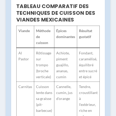
TABLEAU COMPARATIF DES
TECHNIQUES DE CUISSON DES
VIANDES MEXICAINES
Viande
Méthode
Épices
Résultat
de
dominantes
gustatif
cuisson
Al
Rôtissage
Achiote,
Fondant,
Pastor
sur
piment
caramélisé,
trompo
guajillo,
équilibré
(broche
ananas,
entre sucré
verticale)
cumin
et épicé
Carnitas
Cuisson
Cannelle,
Tendre,
lente dans
cumin, jus
croustillant
sa graisse
d’orange
à
(pit-
l’extérieur,
barbecue)
riche en