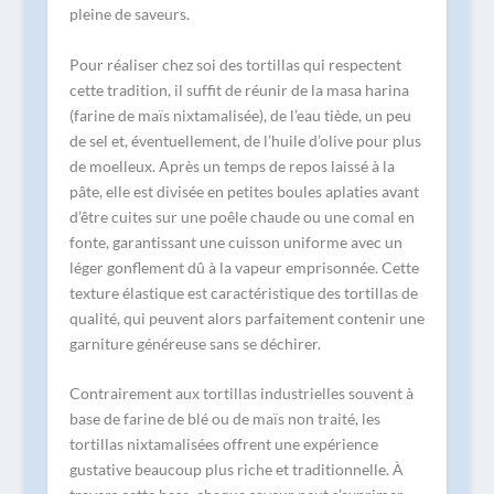
pleine de saveurs.
Pour réaliser chez soi des tortillas qui respectent
cette tradition, il suffit de réunir de la masa harina
(farine de maïs nixtamalisée), de l’eau tiède, un peu
de sel et, éventuellement, de l’huile d’olive pour plus
de moelleux. Après un temps de repos laissé à la
pâte, elle est divisée en petites boules aplaties avant
d’être cuites sur une poêle chaude ou une comal en
fonte, garantissant une cuisson uniforme avec un
léger gonflement dû à la vapeur emprisonnée. Cette
texture élastique est caractéristique des tortillas de
qualité, qui peuvent alors parfaitement contenir une
garniture généreuse sans se déchirer.
Contrairement aux tortillas industrielles souvent à
base de farine de blé ou de maïs non traité, les
tortillas nixtamalisées offrent une expérience
gustative beaucoup plus riche et traditionnelle. À