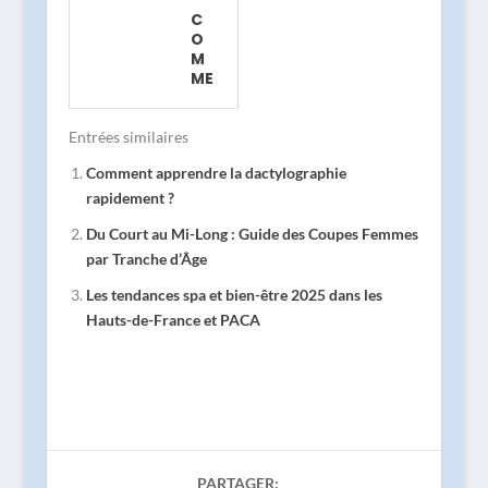
S
-
C
SP
LO
O
A
N
M
ET
G :
ME
BI
GU
NT
EN
ID
AP
-Ê
E
PR
Entrées similaires
TR
DE
EN
E
S
Comment apprendre la dactylographie
DR
20
C
E
rapidement ?
25
OU
LA
DA
PE
Du Court au Mi-Long : Guide des Coupes Femmes
DA
NS
S
CT
par Tranche d’Âge
LE
FE
YL
S
M
O
Les tendances spa et bien-être 2025 dans les
HA
ME
GR
Hauts-de-France et PACA
UT
S
AP
S-
PA
HI
DE
R
E
-
TR
RA
FR
AN
PI
AN
CH
DE
CE
E
ME
ET
D'
NT
PA
ÂG
PARTAGER: