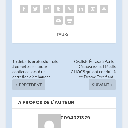
?
CA
E
TAUX:
15 défauts professionnels
Cycliste Écrasé à Paris :
à admettre en toute
Découvrez les Détails
confiance lors d’un
CHOCS qui ont conduit à
entretien d’embauche
ce Drame Terrifiant !
PRÉCÉDENT
SUIVANT
A PROPOS DE L'AUTEUR
0094321379