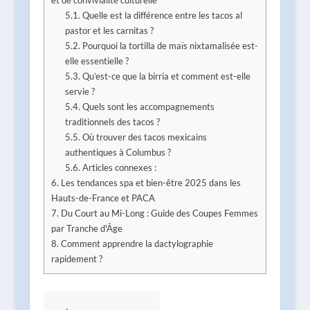
et de convivialité culturelle
5.1.
Quelle est la différence entre les tacos al
pastor et les carnitas ?
5.2.
Pourquoi la tortilla de maïs nixtamalisée est-
elle essentielle ?
5.3.
Qu’est-ce que la birria et comment est-elle
servie ?
5.4.
Quels sont les accompagnements
traditionnels des tacos ?
5.5.
Où trouver des tacos mexicains
authentiques à Columbus ?
5.6.
Articles connexes :
6.
Les tendances spa et bien-être 2025 dans les
Hauts-de-France et PACA
7.
Du Court au Mi-Long : Guide des Coupes Femmes
par Tranche d'Âge
8.
Comment apprendre la dactylographie
rapidement ?