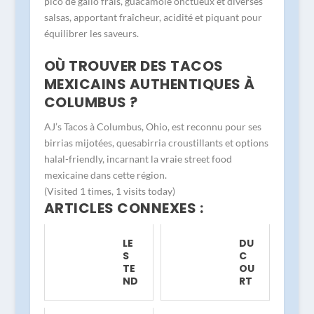
pico de gallo frais, guacamole onctueux et diverses
salsas, apportant fraîcheur, acidité et piquant pour
équilibrer les saveurs.
OÙ TROUVER DES TACOS
MEXICAINS AUTHENTIQUES À
COLUMBUS ?
AJ’s Tacos à Columbus, Ohio, est reconnu pour ses
birrias mijotées, quesabirria croustillants et options
halal-friendly, incarnant la vraie street food
mexicaine dans cette région.
(Visited 1 times, 1 visits today)
ARTICLES CONNEXES :
LE
DU
S
C
TE
OU
ND
RT
AN
AU
CE
MI