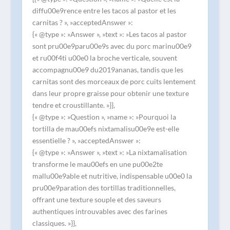
diffu00e9rence entre les tacos al pastor et les
carnitas ? », »acceptedAnswer »:
{« @type »: »Answer », »text »: »Les tacos al pastor
sont pru00e9paru00e9s avec du porc marinu00e9
et ru00f4ti u00e0 la broche verticale, souvent
accompagnu00e9 du2019ananas, tandis que les
carnitas sont des morceaux de porc cuits lentement
dans leur propre graisse pour obtenir une texture
tendre et croustillante. »}},
{« @type »: »Question », »name »: »Pourquoi la
tortilla de mau00efs nixtamalisu00e9e est-elle
essentielle ? », »acceptedAnswer »:
{« @type »: »Answer », »text »: »La nixtamalisation
transforme le mau00efs en une pu00e2te
mallu00e9able et nutritive, indispensable u00e0 la
pru00e9paration des tortillas traditionnelles,
offrant une texture souple et des saveurs
authentiques introuvables avec des farines
classiques. »}},