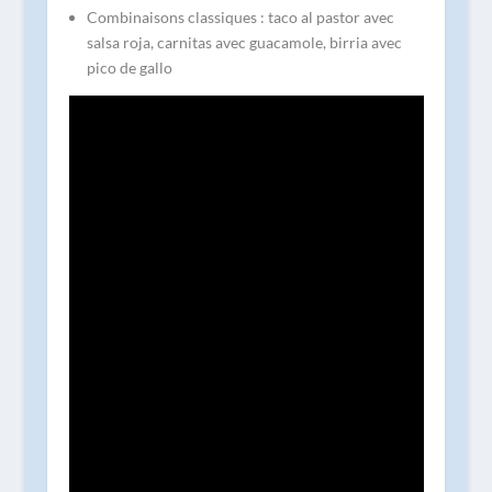
Combinaisons classiques : taco al pastor avec
salsa roja, carnitas avec guacamole, birria avec
pico de gallo