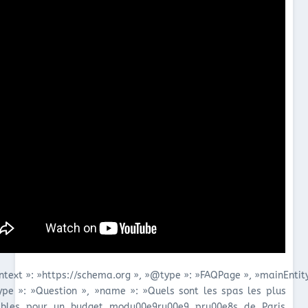
ntext »: »https://schema.org », »@type »: »FAQPage », »mainEntity
ype »: »Question », »name »: »Quels sont les spas les plus
ibles pour un budget modu00e9ru00e9 pru00e8s de Paris