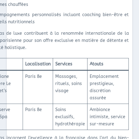
ines chauffées
mpagnements personnalisés incluant coaching bien-être et
eils nutritionnels
as de luxe contribuent à la renommée internationale de la
 parisienne pour son offre exclusive en matière de détente et
é holistique.
Localisation
Services
Atouts
iane
Paris 8e
Massages,
Emplacement
ère Le
rituels, soins
prestigieux,
et’s
visage
discrétion
assurée
serve
Paris 8e
Soins
Ambiance
 Spa
exclusifs,
intimiste, service
hydrothérapie
sur-mesure
as incarnent l’excellence à la française dans l’art du bien-