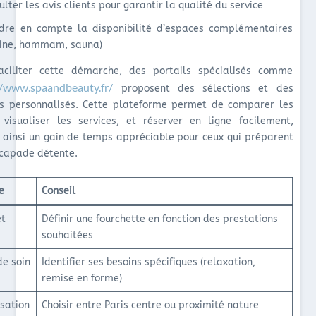
ulter les avis clients pour garantir la qualité du service
dre en compte la disponibilité d’espaces complémentaires
cine, hammam, sauna)
aciliter cette démarche, des portails spécialisés comme
//www.spaandbeauty.fr/
proposent des sélections et des
ls personnalisés. Cette plateforme permet de comparer les
, visualiser les services, et réserver en ligne facilement,
t ainsi un gain de temps appréciable pour ceux qui préparent
scapade détente.
e
Conseil
et
Définir une fourchette en fonction des prestations
souhaitées
de soin
Identifier ses besoins spécifiques (relaxation,
remise en forme)
isation
Choisir entre Paris centre ou proximité nature