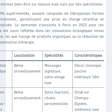
rammes bien-être sur mesure avec suivi par des spécialistes
affs expérimentés, souvent composés de thérapeutes formés
ternational, garantissent une prise en charge attentive et
nalisée. La demande croissante à Paris en 2025 pour ces
es est aussi reflétée dans les innovations écologiques mises
ce, tel que l’usage de produits organiques ou la réduction de
sommation d’énergie.
Localisation
Spécialités
Caractéristiques
stol
8ème
Massages
Décor classique,
 Spa
arrondissement
signature,
piscine
soins visage
intérieure 18m
luxe
ain
8ème
Soins Guerlain,
Situé sur
arrondissement
rituels
Champs-
ps-
personnalisés
Élysées,
es
ambiance luxe