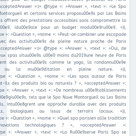
acceptedAnswer »:{« @type »: »Answer », »text »: »Le Spa
ontorgueil et certains services proposu00e9s par Les Bains
is offrent des prestations accessibles sans compromettre la
u00e9, idu00e9ale pour un budget modu00e9ru00e9. »}},
pe »: »Question », »name »: »Peut-on combiner une escapade
ec des activitu00e9s de pleine nature proche de Paris
acceptedAnswer »:{« @type »: »Answer », »text »: »Oui, de
ux spas situu00e9s u00e0 moins du2019une heure de Paris
ent des activitu00e9s comme le yoga, la randonnu00e9e
 ou la mu00e9ditation en pleine nature. »}},
pe »: »Question », »name »: »Les spas autour de Paris
ent-ils des produits bio ou naturels ? », »acceptedAnswer »:
pe »: »Answer », »text »: »De nombreux u00e9tablissements
u00e9giu00e9s, tels que le Spa Nuxe Montorgueil ou Les Bains
is, intu00e8grent une approche durable avec des produits
els, biologiques ou issus de terroirs locaux. »}},
pe »: »Question », »name »: »Quel spa parisien allie tradition
novations technologiques ? », »acceptedAnswer »:
pe »: »Answer », »text »: »La Ru00e9serve Paris Spa se