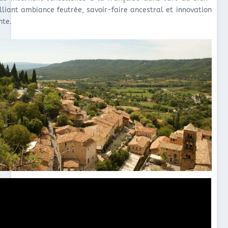
alliant ambiance feutrée, savoir-faire ancestral et innovation
nte.