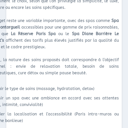
nent le choix, selon que l’on privilégie la simplicité, le luxe,
re ou encore les soins spécifiques.
get reste une variable importante, avec des spas comme
Spa
ontorgueil
accessibles pour une gamme de prix raisonnables,
s que
La Réserve Paris Spa
ou le
Spa Diane Barrière Le
t’s
affichent des tarifs plus élevés justifiés par la qualité du
 et le cadre prestigieux.
e, la nature des soins proposés doit correspondre à l’objectif
nnel : envie de relaxation totale, besoin de soins
eutiques, cure détox ou simple pause beauté.
nir le type de soins (massage, hydratation, detox)
sir un spa avec une ambiance en accord avec ses attentes
, intimité, convivialité)
fier la localisation et l’accessibilité (Paris intra-muros ou
he banlieue)