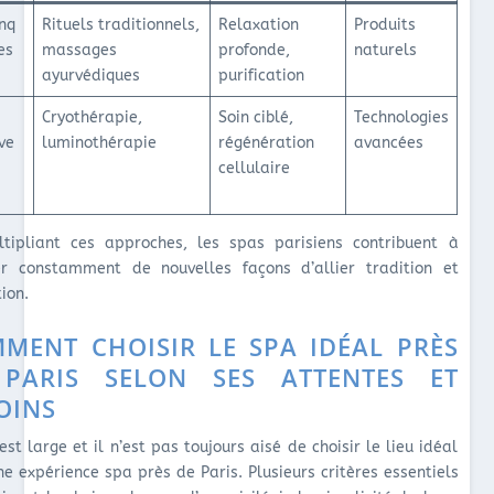
inq
Rituels traditionnels,
Relaxation
Produits
es
massages
profonde,
naturels
ayurvédiques
purification
Cryothérapie,
Soin ciblé,
Technologies
ve
luminothérapie
régénération
avancées
cellulaire
tipliant ces approches, les spas parisiens contribuent à
er constamment de nouvelles façons d’allier tradition et
ion.
MENT CHOISIR LE SPA IDÉAL PRÈS
PARIS SELON SES ATTENTES ET
OINS
 est large et il n’est pas toujours aisé de choisir le lieu idéal
ne expérience spa près de Paris. Plusieurs critères essentiels