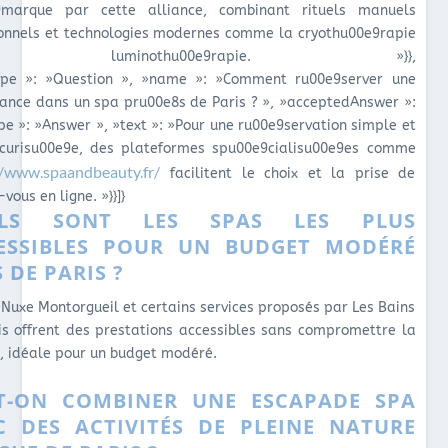
9marque par cette alliance, combinant rituels manuels
ionnels et technologies modernes comme la cryothu00e9rapie
 luminothu00e9rapie. »}},
pe »: »Question », »name »: »Comment ru00e9server une
ance dans un spa pru00e8s de Paris ? », »acceptedAnswer »:
pe »: »Answer », »text »: »Pour une ru00e9servation simple et
curisu00e9e, des plateformes spu00e9cialisu00e9es comme
//www.spaandbeauty.fr/
facilitent le choix et la prise de
vous en ligne. »}}]}
ELS SONT LES SPAS LES PLUS
ESSIBLES POUR UN BUDGET MODÉRÉ
 DE PARIS ?
 Nuxe Montorgueil et certains services proposés par Les Bains
is offrent des prestations accessibles sans compromettre la
é, idéale pour un budget modéré.
T-ON COMBINER UNE ESCAPADE SPA
C DES ACTIVITÉS DE PLEINE NATURE