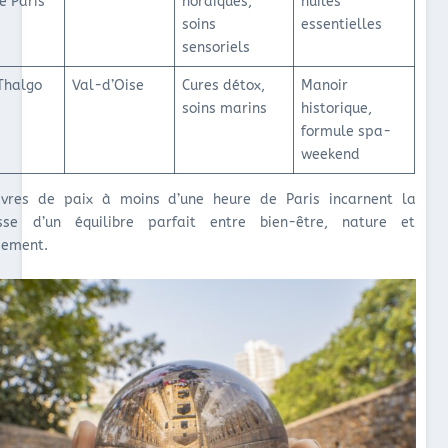
e Paris
nordiques,
huiles
soins
essentielles
sensoriels
 Thalgo
Val-d’Oise
Cures détox,
Manoir
soins marins
historique,
formule spa-
weekend
vres de paix à moins d’une heure de Paris incarnent la
sse d’un équilibre parfait entre bien-être, nature et
sement.