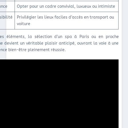
ance
Opter pour un cadre convivial, luxueux ou intimiste
ibilité
Privilégier les lieux faciles d’accès en transport ou
voiture
es éléments, la sélection d’un spa à Paris ou en proche
e devient un véritable plaisir anticipé, ouvrant la voie à une
ence bien-être pleinement réussie.