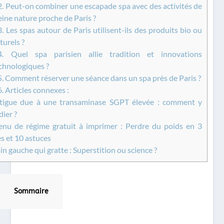
2.
Peut-on combiner une escapade spa avec des activités de
eine nature proche de Paris ?
3.
Les spas autour de Paris utilisent-ils des produits bio ou
turels ?
4.
Quel spa parisien allie tradition et innovations
chnologiques ?
5.
Comment réserver une séance dans un spa près de Paris ?
6.
Articles connexes :
igue due à une transaminase SGPT élevée : comment y
ier ?
u de régime gratuit à imprimer : Perdre du poids en 3
s et 10 astuces
n gauche qui gratte : Superstition ou science ?
Sommaire