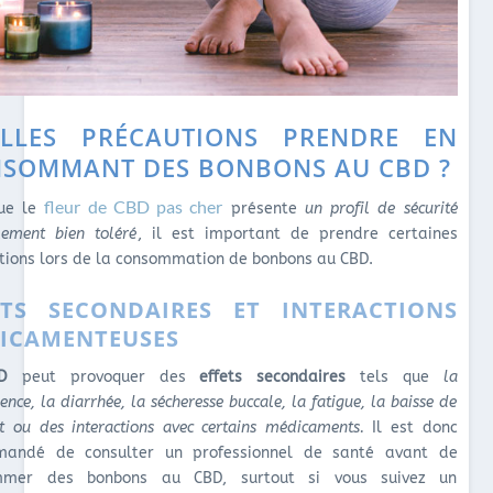
LLES PRÉCAUTIONS PRENDRE EN
SOMMANT DES BONBONS AU CBD ?
fleur de CBD pas cher
que le
présente
un profil de sécurité
lement bien toléré
, il est important de prendre certaines
tions lors de la consommation de bonbons au CBD.
ETS SECONDAIRES ET INTERACTIONS
ICAMENTEUSES
D
peut provoquer des
effets secondaires
tels que
la
nce, la diarrhée, la sécheresse buccale, la fatigue, la baisse de
it ou des interactions avec certains médicaments.
Il est donc
mandé de consulter un professionnel de santé avant de
mmer des bonbons au CBD, surtout si vous suivez un