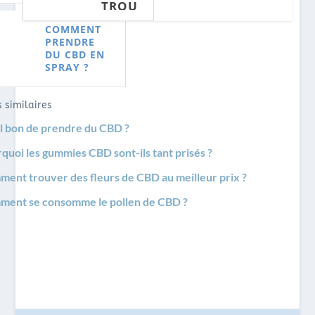
TROU
CHER
Y ?
CHER ?
PRIX ?
VER
?
COMMENT
DES
PRENDRE
FLEU
DU CBD EN
RS DE
SPRAY ?
CBD
AU
MEIL
 similaires
LEUR
il bon de prendre du CBD ?
PRIX
?
quoi les gummies CBD sont-ils tant prisés ?
ent trouver des fleurs de CBD au meilleur prix ?
ent se consomme le pollen de CBD ?