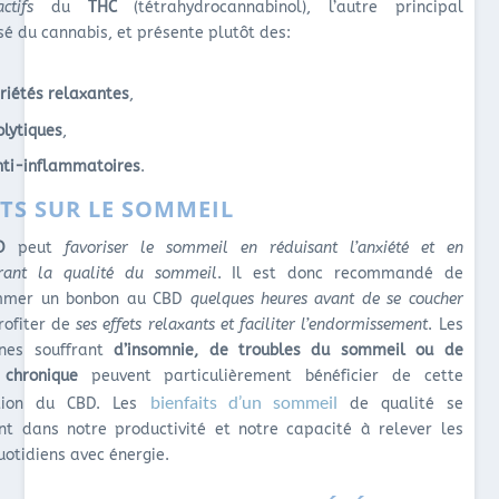
ctifs
du
THC
(tétrahydrocannabinol), l’autre principal
é du cannabis, et présente plutôt des:
riétés relaxantes
,
olytiques
,
nti-inflammatoires
.
ETS SUR LE SOMMEIL
D
peut
favoriser le sommeil
en réduisant l’anxiété et en
rant la qualité du sommeil
. Il est donc recommandé de
mmer un bonbon au CBD
quelques heures avant de se coucher
rofiter de
ses effets relaxants et faciliter l’endormissement
. Les
nes souffrant
d’insomnie,
de troubles du sommeil ou de
 chronique
peuvent particulièrement bénéficier de cette
bienfaits d’un sommeil
ation du CBD. Les
de qualité se
ent dans notre productivité et notre capacité à relever les
uotidiens avec énergie.