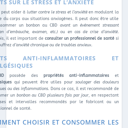
TS SUR LE STRESS ET L’ANXIÉTÉ
peut aider à
lutter contre le stress et l’anxiété
en modulant la
e du corps aux situations anxiogènes. Il peut donc être utile
nsommer un bonbon au CBD
avant un événement stressant
tien d’embauche, examen, etc.)
ou
en cas de crise d’anxiété
.
ois, il est important de
consulter un professionnel de santé
si
ouffrez
d’anxiété chronique ou de troubles anxieux
.
FETS ANTI-INFLAMMATOIRES ET
LGÉSIQUES
BD
possède des
propriétés anti-inflammatoires
et
siques
qui peuvent être utiles pour
soulager des douleurs
ques ou des inflammations.
Dans ce cas, il est recommandé de
mmer
un bonbon au CBD plusieurs fois par
jour
, en respectant
ses et intervalles recommandés par le fabricant ou un
sionnel de santé.
MENT CHOISIR ET CONSOMMER LES