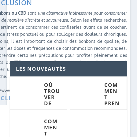
CLUSION
nbons au CBD
sont
une alternative intéressante pour consommer
de manière discrète et savoureuse
. Selon les effets recherchés,
 pertinent de consommer ces confiseries avant de se coucher,
 de stress ponctuel ou pour soulager des douleurs chroniques.
ins, il est important de choisir des bonbons de qualité, de
ter les doses et fréquences de consommation recommandées,
prendre certaines précautions pour profiter pleinement des
its du CBD sans risques. En cas de doute, n’hésitez pas à
LES NOUVEAUTÉS
ter un professionnel de santé pour vous guider dans votre
che.
OÙ
COM
TROU
MEN
//www.youtube.com/watch?v=gbCVTfLC79A
VER
T
ICLES CONNEXES :
DE
PREN
LA
DRE
OÙ
COMMENT
FLEU
DU
TROUVER
TROUVER
COM
R DE
CBD
DE LA
DES FLEURS
MEN
CBD
EN
FLEUR DE
DE CBD AU
T
PAS
SPRA
CBD PAS
MEILLEUR