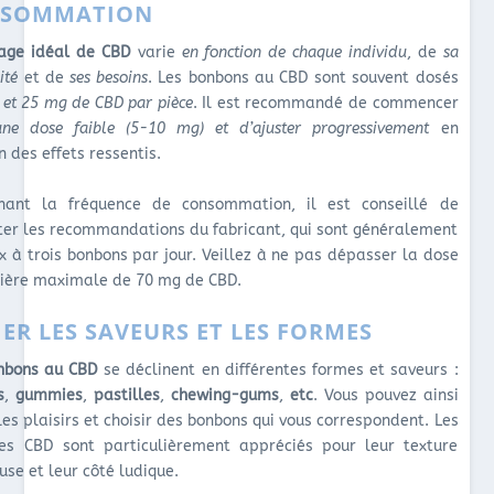
SOMMATION
age idéal de CBD
varie
en fonction de chaque individu
, de
sa
ité
et de
ses besoins
. Les bonbons au CBD sont souvent dosés
 et 25 mg de CBD par pièce
. Il est recommandé de commencer
une dose faible (5-10 mg) et d’ajuster progressivement
en
n des effets ressentis.
nant la fréquence de consommation, il est conseillé de
ter les recommandations du fabricant, qui sont généralement
x à trois bonbons par jour. Veillez à ne pas dépasser la dose
lière maximale de 70 mg de CBD.
IER LES SAVEURS ET LES FORMES
nbons au CBD
se déclinent en différentes formes et saveurs :
s
,
gummies
,
pastilles
,
chewing-gums
,
etc
. Vous pouvez ainsi
les plaisirs et choisir des bonbons qui vous correspondent. Les
s CBD sont particulièrement appréciés pour leur texture
se et leur côté ludique.