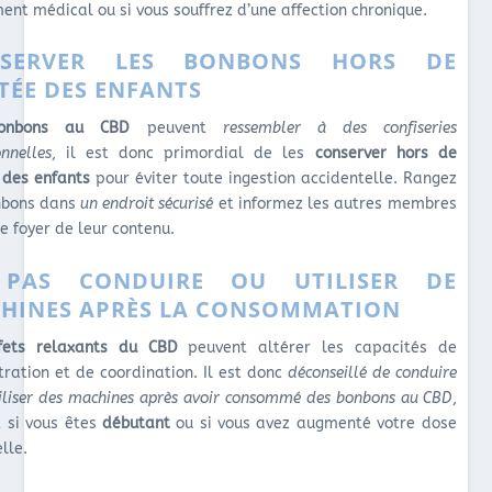
ent médical ou si vous souffrez d’une affection chronique.
NSERVER LES BONBONS HORS DE
TÉE DES ENFANTS
onbons au CBD
peuvent
ressembler à des confiseries
onnelles
, il est donc primordial de les
conserver hors de
 des enfants
pour éviter toute ingestion accidentelle. Rangez
nbons dans
un endroit sécurisé
et informez les autres membres
e foyer de leur contenu.
PAS CONDUIRE OU UTILISER DE
HINES APRÈS LA CONSOMMATION
fets relaxants du CBD
peuvent altérer les capacités de
tration et de coordination. Il est donc
déconseillé de conduire
tiliser des machines après avoir consommé des bonbons au CBD
,
t si vous êtes
débutant
ou si vous avez augmenté votre dose
lle.