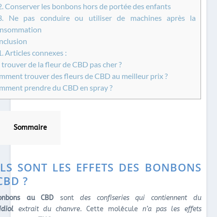
2.
Conserver les bonbons hors de portée des enfants
3.
Ne pas conduire ou utiliser de machines après la
onsommation
clusion
1.
Articles connexes :
trouver de la fleur de CBD pas cher ?
ment trouver des fleurs de CBD au meilleur prix ?
ment prendre du CBD en spray ?
Sommaire
LS SONT LES EFFETS DES BONBONS
CBD ?
onbons au CBD
sont
des confiseries qui contiennent du
idiol
extrait du chanvre
. Cette molécule
n’a pas les effets