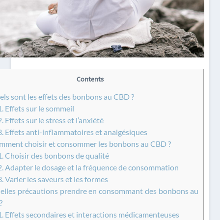
Contents
ls sont les effets des bonbons au CBD ?
1.
Effets sur le sommeil
2.
Effets sur le stress et l’anxiété
3.
Effets anti-inflammatoires et analgésiques
ment choisir et consommer les bonbons au CBD ?
1.
Choisir des bonbons de qualité
2.
Adapter le dosage et la fréquence de consommation
3.
Varier les saveurs et les formes
lles précautions prendre en consommant des bonbons au
?
1.
Effets secondaires et interactions médicamenteuses