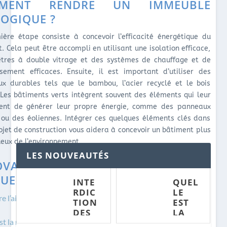
MENT RENDRE UN IMMEUBLE
OGIQUE ?
ère étape consiste à concevoir l’efficacité énergétique du
. Cela peut être accompli en utilisant une isolation efficace,
êtres à double vitrage et des systèmes de chauffage et de
ssement efficaces. Ensuite, il est important d’utiliser des
ux durables tels que le bambou, l’acier recyclé et le bois
. Les bâtiments verts intègrent souvent des éléments qui leur
ent de générer leur propre énergie, comme des panneaux
 ou des éoliennes. Intégrer ces quelques éléments clés dans
ojet de construction vous aidera à concevoir un bâtiment plus
eux de l’environnement.
LES NOUVEAUTÉS
OVATION DURABLE : QUESTIONS
QUENTES
INTE
QUEL
RDIC
LE
e l’aide pour l’isolation extérieur en 2022
TION
EST
DES
LA
PLAS
MAIS
st la maison la plus écologique ?