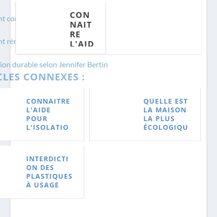
TIQU
ON
CON
ES À
LA
 construire durablement ?
NAIT
USAG
PLUS
RE
E
ÉCOL
 rénover de manière écologique ?
L'AID
UNIQ
OGIQ
E
UE :
UE ?
POUR
QUEL
on durable selon Jennifer Bertin
L'ISO
LE
CLES CONNEXES :
LATI
IMPA
ON
CT
CONNAITRE
QUELLE EST
EXTÉ
SUR
L'AIDE
LA MAISON
RIEU
L'EN
POUR
LA PLUS
R EN
VIRO
L'ISOLATIO
ÉCOLOGIQU
2022
NNE
N
E ?
MEN
EXTÉRIEUR
T?
EN 2022
INTERDICTI
ON DES
PLASTIQUES
À USAGE
UNIQUE :
QUELLE
IMPACT SUR