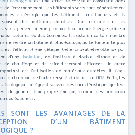
ment écologique
est une structure conçue et construite dans
ct de l’environnement. Les bâtiments verts sont généralement
onomes en énergie que les bâtiments traditionnels et ils
nt souvent des matériaux durables. Dans certains cas, les
ts verts peuvent même produire leur propre énergie grâce à
eaux solaires ou des éoliennes. Il existe un certain nombre
s de rendre un bâtiment plus écologique. Le facteur le plus
t est l’efficacité énergétique. Celle-ci peut être obtenue par
isolation
ation d’une
, de fenêtres à double vitrage et de
s de chauffage et de refroidissement efficaces. Un autre
mportant est l’utilisation de matériaux durables. Il s’agit
t du bambou, de l’acier recyclé et du bois certifié. Enfin, les
s écologiques intègrent souvent des caractéristiques qui leur
ent de générer leur propre énergie, comme des panneaux
 ou des éoliennes.
LS SONT LES AVANTAGES DE LA
NCEPTION D’UN BÂTIMENT
OGIQUE ?