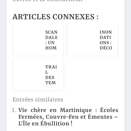
ARTICLES CONNEXES :
SCAN
INON
DALE
DATI
: UN
ONS :
HOM
DÉCO
ME
UVR
CHO
EZ
QUE
LES
TRAI
EN
CHO
L
MÉT
QUA
DES
RO
NTES
TEM
PARI
SCÈN
PLIE
SIEN
ES
RS :
AVEC
DE
DÉCO
Entrées similaires
UN
CHA
UVR
MAI
OS À
EZ
Vie chère en Martinique : Écoles
LLOT
RIVE
L'INC
Fermées, Couvre-Feu et Émeutes –
"ANT
-DE-
ROYA
I
GIER
L’Île en Ébullition !
BLE
JUIF"
OÙ
ORIG