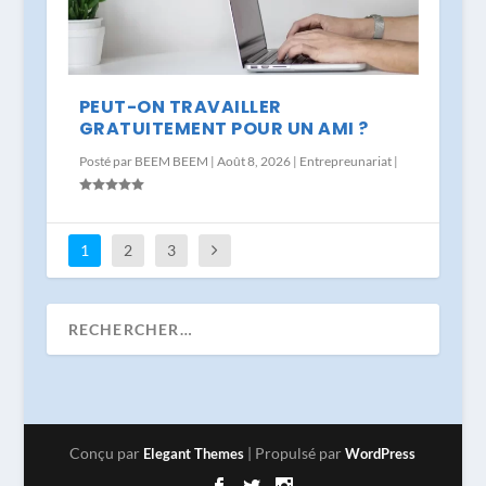
PEUT-ON TRAVAILLER
GRATUITEMENT POUR UN AMI ?
Posté par
BEEM BEEM
|
Août 8, 2026
|
Entrepreunariat
|
1
2
3
Conçu par
| Propulsé par
Elegant Themes
WordPress