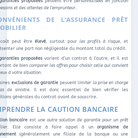
garanties proposées
peuvent être
personnalisées en fonction
besoins et des attentes de l’emprunteur
.
ONVÉNIENTS DE L’ASSURANCE PRÊT
OBILIER
 coût peut être
élevé
, surtout pour
les profils à risque
, et
ésenter une part non négligeable du montant total du crédit.
garanties proposées
varient d’un contrat à l’autre, et il est
rtant de bien
comparer les offres pour choisir celle qui convient
eux à votre situation.
aines
exclusions de garantie
peuvent
limiter la prise en charge
as de sinistre.
Il est donc essentiel de bien vérifier les
itions générales du contrat avant de souscrire.
PRENDRE LA CAUTION BANCAIRE
tion bancaire
est
une autre solution de garantie pour un prêt
lier
. Elle consiste à faire appel à un
organisme de
nnement
(généralement une filiale de la banque ou une