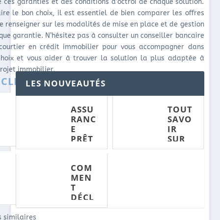
e ces garanties et des conditions d’octroi de chaque solution.
ire le bon choix, il est essentiel de bien comparer les offres
se renseigner sur les modalités de mise en place et de gestion
que garantie. N’hésitez pas à consulter un conseiller bancaire
courtier en crédit immobilier pour vous accompagner dans
choix et vous aider à trouver la solution la plus adaptée à
rojet immobilier.
ICLES CONNEXES :
LES NOUVEAUTÉS
COMMENT
TOUT
ASSU
TOUT
DÉCLARER
SAVOIR
RANC
SAVO
UNE
SUR
E
IR
MALADIE À
L'ASSURAN
PRÊT
SUR
VOTRE
CE PRÊT
IMM
L'ASS
ASSUREUR
IMMOBILIE
OBILI
URA
POUR
R ET LA
ASSURANCE
COM
ER ET
NCE
VOTRE
CAUTION
PRÊT
ASSURANCE
MEN
PROF
PRÊT
IMMOBILIE
PRÊT
T
ESSIO
IMM
R ET
IMMOBILIE
DÉCL
N
OBILI
PROFESSIO
R ?
ARER
LIBÉR
ER ET
N LIBÉRALE
UNE
ALE :
LA
: CE QU'IL
 similaires