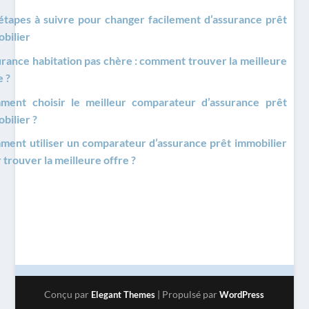
MAL
FAUT
CE
CAUT
étapes à suivre pour changer facilement d’assurance prêt
SAVOIR
ADIE
QU'IL
ION
À
bilier
FAUT
VOTR
SAVO
rance habitation pas chère : comment trouver la meilleure
E
IR
ASSU
e ?
REUR
ment choisir le meilleur comparateur d’assurance prêt
POUR
VOTR
bilier ?
E
ent utiliser un comparateur d’assurance prêt immobilier
ASSU
 trouver la meilleure offre ?
RANC
E
PRÊT
IMM
OBILI
ER ?
Conçu par
| Propulsé par
Elegant Themes
WordPress