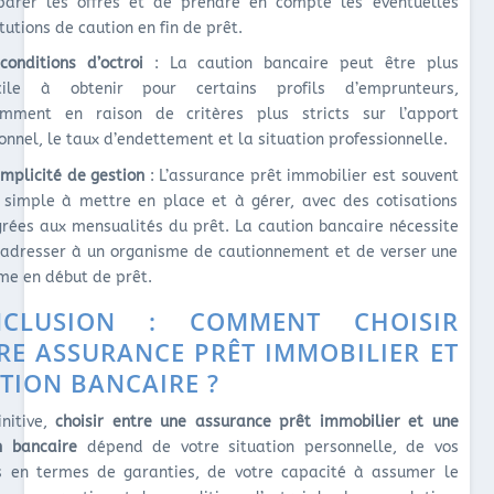
arer les offres et de prendre en compte les éventuelles
itutions de caution en fin de prêt.
conditions d’octroi
: La caution bancaire peut être plus
ficile à obtenir pour certains profils d’emprunteurs,
mment en raison de critères plus stricts sur l’apport
onnel, le taux d’endettement et la situation professionnelle.
implicité de gestion
: L’assurance prêt immobilier est souvent
 simple à mettre en place et à gérer, avec des cotisations
grées aux mensualités du prêt. La caution bancaire nécessite
’adresser à un organisme de cautionnement et de verser une
e en début de prêt.
NCLUSION : COMMENT CHOISIR
RE ASSURANCE PRÊT IMMOBILIER ET
TION BANCAIRE ?
initive,
choisir entre une assurance prêt immobilier et une
n bancaire
dépend de votre situation personnelle, de vos
s en termes de garanties, de votre capacité à assumer le