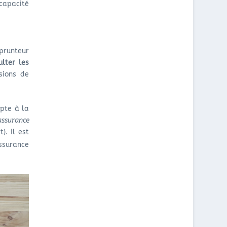
ncapacité
prunteur
ulter les
sions de
pte à la
’assurance
). Il est
ssurance