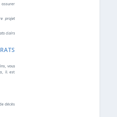
 assurer
re projet
ats clairs
TRATS
ins, vous
, il est
 de décès