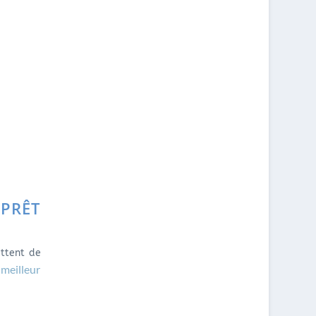
S
U
R
A
N
C
E
?
PRÊT
ettent de
 meilleur