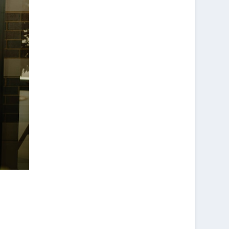
L
O
I
A
M
O
M
M
N
E
E
P
I
N
O
L
T
U
L
T
R
E
R
L
U
O
O
R
U
C
E
V
A
O
E
T
F
R
A
F
L
I
R
A
R
E
B
E
?
O
N
N
E
A
S