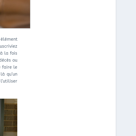
A
A
R
S
V
S
C
A
U
H
I
R
È
L
L
R
L
'
 élément
E
E
A
uscriviez
:
U
S
C
R
S
à la fois
O
I
U
 décès ou
M
N
R
 faire le
M
D
A
 là qu’un
E
É
N
’utiliser
N
P
C
T
E
E
T
N
H
R
D
A
O
A
B
U
N
I
V
T
T
E
:
A
R
C
T