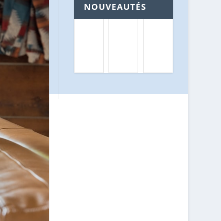
NOUVEAUTÉS
A
P
T
S
R
O
S
Ê
U
U
T
T
R
I
C
A
M
E
N
M
Q
C
O
U
E
B
'
H
I
I
A
L
L
B
I
F
I
E
A
T
R
U
A
P
T
T
O
S
I
U
A
O
R
V
N
T
O
P
R
I