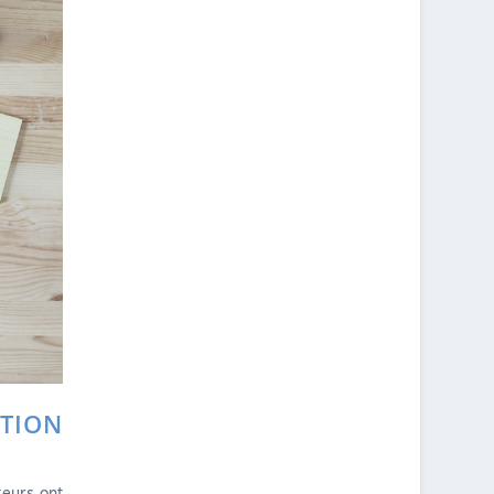
TION
teurs ont