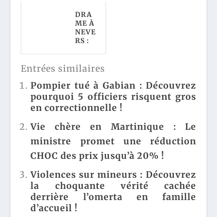
É EN
: LES
GUA
SECR
DRA
DELO
ETS
ME À
UPE :
CHO
NEVE
DÉCI
QUA
RS :
SION
NTS
UNE
-
DE
SIMP
CHO
L'EN
LE
Entrées similaires
C DU
QUÊT
DISP
PRÉF
E QUI
UTE
Pompier tué à Gabian : Découvrez
ET,
BOUL
SE
pourquoi 5 officiers risquent gros
COU
EVER
TRA
VRE-
SENT
en correctionnelle !
NSFO
FEU
LA
RME
ET
TOIL
Vie chère en Martinique : Le
EN
RÉQU
E !
FUSI
ISITI
ministre promet une réduction
LLAD
ON
E
CHOC des prix jusqu’à 20% !
EDF !
MOR
TELL
Violences sur mineurs : Découvrez
E !
la choquante vérité cachée
derrière l’omerta en famille
d’accueil !