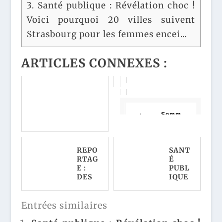
3.
Santé publique : Révélation choc !
Voici pourquoi 20 villes suivent
Strasbourg pour les femmes encei...
ARTICLES CONNEXES :
Somm
aire
REPO
SANT
RTAG
É
NOTRE-DAME : LA
E :
PUBL
RÉVÉLATION CHOC DU
MAIRE SUR LE PRIX
DES
IQUE
QUE PERSONNE
CENT
:
N'AVAIT VU VENIR !
AINE
RÉVÉ
S DE
LATI
Entrées similaires
CYCL
ON
ISTE
CHO