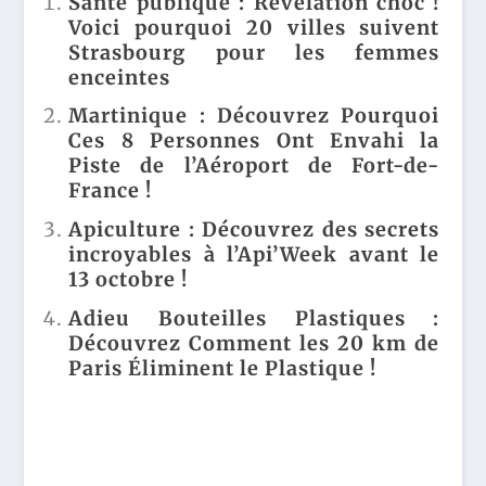
Santé publique : Révélation choc !
S EN
C !
Voici pourquoi 20 villes suivent
COLÈ
VOIC
Strasbourg pour les femmes
RE
I
enceintes
SE
POUR
MOB
QUOI
Martinique : Découvrez Pourquoi
ILISE
20
NT À
VILL
Ces 8 Personnes Ont Envahi la
PARI
ES
Piste de l’Aéroport de Fort-de-
S
SUIV
France !
APRÈ
ENT
S UN
STRA
Apiculture : Découvrez des secrets
DRA
SBOU
incroyables à l’Api’Week avant le
ME
RG
CHO
POUR
13 octobre !
QUA
LES
NT !
FEM
Adieu Bouteilles Plastiques :
MES
Découvrez Comment les 20 km de
ENCE
Paris Éliminent le Plastique !
I...