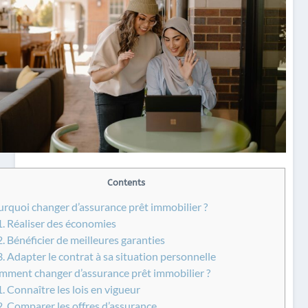
Contents
rquoi changer d’assurance prêt immobilier ?
1.
Réaliser des économies
2.
Bénéficier de meilleures garanties
3.
Adapter le contrat à sa situation personnelle
ment changer d’assurance prêt immobilier ?
1.
Connaître les lois en vigueur
2.
Comparer les offres d’assurance