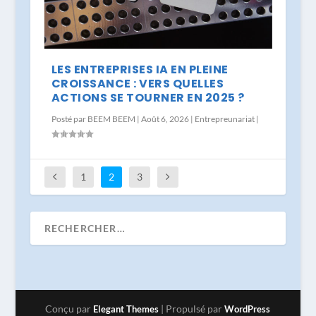
LES ENTREPRISES IA EN PLEINE
CROISSANCE : VERS QUELLES
ACTIONS SE TOURNER EN 2025 ?
Posté par
BEEM BEEM
|
Août 6, 2026
|
Entrepreunariat
|
1
2
3
Conçu par
| Propulsé par
Elegant Themes
WordPress