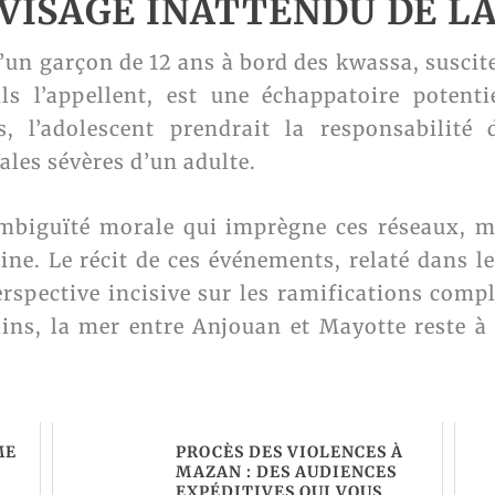
 VISAGE INATTENDU DE L
u’un garçon de 12 ans à bord des kwassa, suscit
s l’appellent, est une échappatoire potenti
s, l’adolescent prendrait la responsabilité
les sévères d’un adulte.
ambiguïté morale qui imprègne ces réseaux, 
ne. Le récit de ces événements, relaté dans le
erspective incisive sur les ramifications comp
s, la mer entre Anjouan et Mayotte reste à 
ME
PROCÈS DES VIOLENCES À
MAZAN : DES AUDIENCES
EXPÉDITIVES QUI VOUS