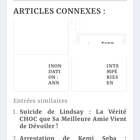
ARTICLES CONNEXES :
Somm
aire
INON
INTE
DATI
MPÉ
400 POLICIERS
ON :
RIES
RÉCLAMÉS À
MARSEILLE :
ANN
EN
DÉCOUVREZ
ONAY
ARD
POURQUOI LE
EN
ÈCHE
SYNDICAT UNITÉ TIRE
ÉTAT
:
Entrées similaires
LA SONNETTE
DE
VOUS
D'ALARME!
CHO
NE
Suicide de Lindsay : La Vérité
C
CROI
CHOC que Sa Meilleure Amie Vient
FACE
REZ
de Dévoiler !
À LA
PAS
PIRE
CE
Arrestation de Kemi Seba :
CATA
QUI